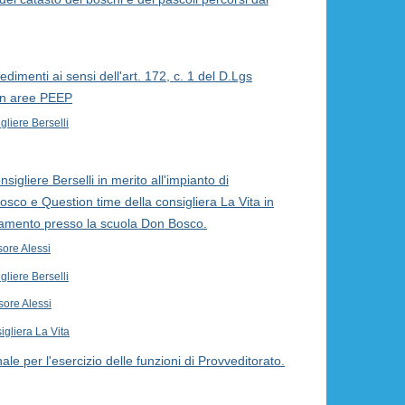
dimenti ai sensi dell'art. 172, c. 1 del D.Lgs
 in aree PEEP
gliere Berselli
sigliere Berselli in merito all'impianto di
sco e Question time della consigliera La Vita in
ldamento presso la scuola Don Bosco.
ore Alessi
gliere Berselli
sore Alessi
igliera La Vita
 per l'esercizio delle funzioni di Provveditorato.