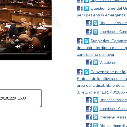
Question time del Gr
per i pazienti in emergenza 
Risponde l'Asses
Interviene la Con
Suppletivo. Commissi
del nostro territorio e sulle 
conclusione dei lavori
Votazione.
Convenzione per la g
Pratese delle attività socio a
aree della disabilità e della
3, lett. c) e d) L.R. 40/20
Risponde l'Assess
Interviene il Consi
Interviene l'Asses
Dichiarazione di 