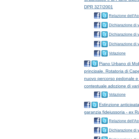
DPR 327/2001
Relazione dell'As
Dichiarazione di v
Dichiarazione di 
Dichiarazione di 
Votazione
Piano Urbano di Mobi
principale. Rotatoria di Ca
nuovo percorso pedonale e c
contestuale adozione di va
Votazione
Estinzione anticipat
garanzia fideiussoria - ex R
Relazione dell'As
Dichiarazione di v