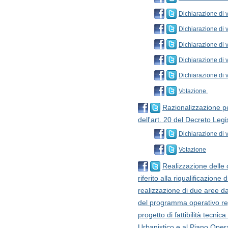
Dichiarazione di v
Dichiarazione di 
Dichiarazione di 
Dichiarazione di v
Dichiarazione di v
Votazione.
Razionalizzazione pe
dell'art. 20 del Decreto Leg
Dichiarazione di v
Votazione
Realizzazione delle
riferito alla riqualificazion
realizzazione di due aree d
del programma operativo r
progetto di fattibilità tec
Urbanistico e al Piano Opera