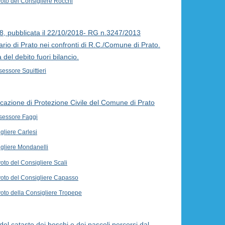
voto del Consigliere Rocchi
, pubblicata il 22/10/2018- RG n.3247/2013
rio di Prato nei confronti di R.C./Comune di Prato.
 del debito fuori bilancio.
sessore Squittieri
cazione di Protezione Civile del Comune di Prato
ssessore Faggi
igliere Carlesi
igliere Mondanelli
oto del Consigliere Scali
voto del Consigliere Capasso
voto della Consigliere Tropepe
a del catasto dei boschi e dei pascoli percorsi dal