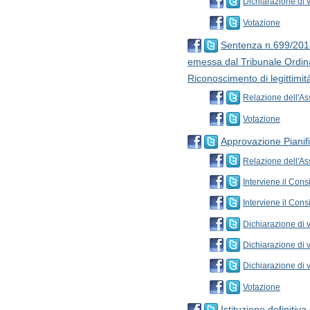
Dichiarazione di 
Votazione
Sentenza n.699/2018
emessa dal Tribunale Ordina
Riconoscimento di legittimità
Relazione dell'As
Votazione
Approvazione Pianifi
Relazione dell'A
Interviene il Cons
Interviene il Cons
Dichiarazione di v
Dichiarazione di 
Dichiarazione di 
Votazione
Istituzione definitiv