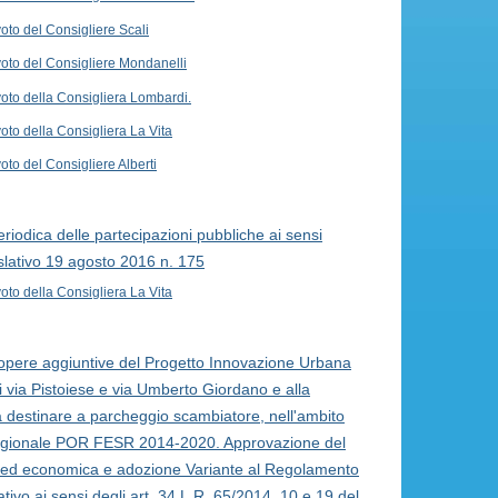
oto del Consigliere Scali
voto del Consigliere Mondanelli
voto della Consigliera Lombardi.
oto della Consigliera La Vita
oto del Consigliere Alberti
riodica delle partecipazioni pubbliche ai sensi
islativo 19 agosto 2016 n. 175
oto della Consigliera La Vita
 opere aggiuntive del Progetto Innovazione Urbana
e di via Pistoiese e via Umberto Giordano e alla
a destinare a parcheggio scambiatore, nell'ambito
egionale POR FESR 2014-2020. Approvazione del
nica ed economica e adozione Variante al Regolamento
tivo ai sensi degli art. 34 L.R. 65/2014, 10 e 19 del