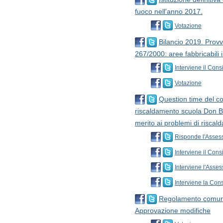
fuoco nell'anno 2017.
Votazione
Bilancio 2019. Provve
267/2000: aree fabbricabili
Interviene il Consi
Votazione
Question time del con
riscaldamento scuola Don Bo
merito ai problemi di risca
Risponde l'Assess
Interviene il Consi
Interviene l'Asses
Interviene la Cons
Regolamento comunale
Approvazione modifiche