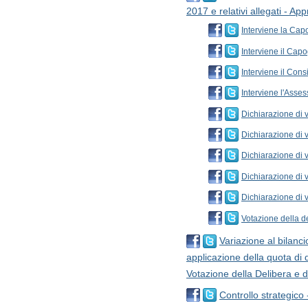
2017 e relativi allegati - A
Interviene la Cap
Interviene il Capo
Interviene il Cons
Interviene l'Asses
Dichiarazione di v
Dichiarazione di 
Dichiarazione di 
Dichiarazione di v
Dichiarazione di 
Votazione della d
Variazione al bilanc
applicazione della quota di 
Votazione della Delibera e d
Controllo strategico