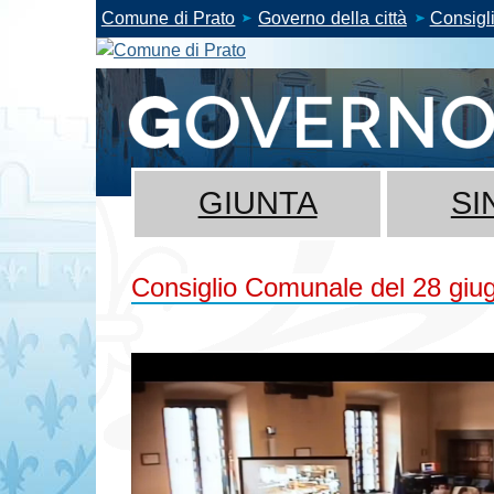
Comune di Prato
Governo della città
Consigl
GIUNTA
SI
Consiglio Comunale del 28 giu