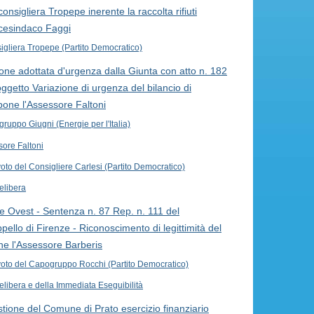
onsigliera Tropepe inerente la raccolta rifiuti
icesindaco Faggi
sigliera Tropepe (Partito Democratico)
zione adottata d'urgenza dalla Giunta con atto n. 182
ggetto Variazione di urgenza del bilancio di
pone l'Assessore Faltoni
gruppo Giugni (Energie per l'Italia)
sore Faltoni
oto del Consigliere Carlesi (Partito Democratico)
elibera
 Ovest - Sentenza n. 87 Rep. n. 111 del
pello di Firenze - Riconoscimento di legittimità del
one l'Assessore Barberis
voto del Capogruppo Rocchi (Partito Democratico)
elibera e della Immediata Eseguibilità
tione del Comune di Prato esercizio finanziario