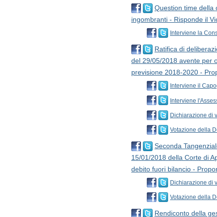
Question time della c
ingombranti - Risponde il V
Interviene la Con
Ratifica di delibera
del 29/05/2018 avente per o
previsione 2018-2020 - Pro
Interviene il Capo
Interviene l'Asses
Dichiarazione di v
Votazione della D
Seconda Tangenziale
15/01/2018 della Corte di Ap
debito fuori bilancio - Prop
Dichiarazione di 
Votazione della D
Rendiconto della ges