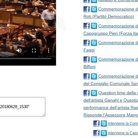
Commemorazione del 
Roti (Partito Democratico)
Commemorazione del 
Capogruppo Pieri (Forza Ita
Commemorazione del 
Faggi
Commemorazione del 
Biffoni
Commemorazione del 
del Consiglio Comunale San
Question time della 
dell'artista Ganahl e Questio
performance dell'artista Rai
Risponde l'Assessore Mang
Interviene la Cons
Interviene la Capo