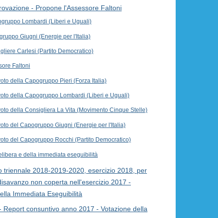
pprovazione - Propone l'Assessore Faltoni
ogruppo Lombardi (Liberi e Uguali)
gruppo Giugni (Energie per l'Italia)
igliere Carlesi (Partito Democratico)
sore Faltoni
oto della Capogruppo Pieri (Forza Italia)
voto della Capogruppo Lombardi (Liberi e Uguali)
voto della Consigliera La Vita (Movimento Cinque Stelle)
oto del Capogruppo Giugni (Energie per l'Italia)
voto del Capogruppo Rocchi (Partito Democratico)
elibera e della immediata eseguibilità
io triennale 2018-2019-2020, esercizio 2018, per
disavanzo non coperta nell'esercizio 2017 -
ella Immediata Eseguibilità
 - Report consuntivo anno 2017 - Votazione della